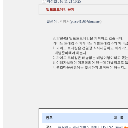
작성일 : 16-11-21 10:25
밀포드트레킹 문의
글쓴이
:
박명서
(
pmss4156@daum.net
)
2017년4월 밀포드트레킹을 계획하고 있습니다.
가이드 트레킹과 비가이드 개별트레킹과의 차이점
1. 가이드 트레킹은 전일정 식사제공이고 비가이
개별준비해야 하는지...
2. 가이드 트레킹은 배낭없는 배낭여행이라고 했는
3. 여행자보험이 미포함되어 있는데 개별적으로 들어
4. 퀸즈타운공항에는 몇시까지 도착해야 하는지...
번호
제 목
공지
뉴질랜드 관광청이 인증한 ILOVENZ Travel