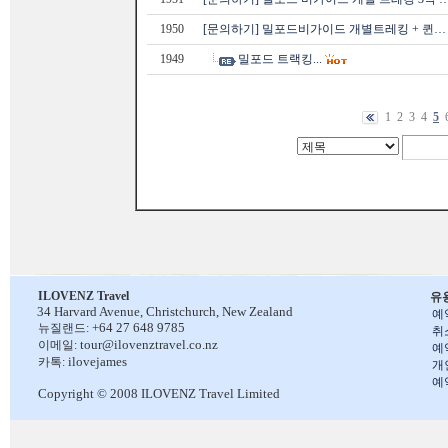
1950
[문의하기] 밀포드비가이드 개별트레킹 + 퀸…
1949
밀포드 트랙킹...
1
2
3
4
5
ILOVENZ Travel
유
34 Harvard Avenue,
Christchurch, New Zealand
예
+64 27 648 9785
뉴질랜드:
취
tour@ilovenztravel.co.nz
이메일:
예
ilovejames
카톡:
개
예
Copyright © 2008 ILOVENZ Travel Limited