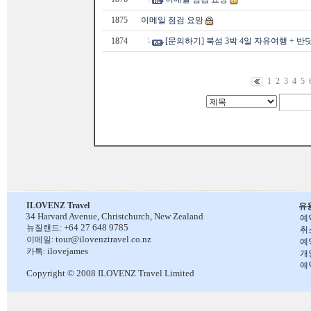
1875
이메일 점검 요망
1874
[문의하기] 북섬 3박 4일 자유여행 + 반
1
2
3
4
5
ILOVENZ Travel
유
34 Harvard Avenue,
Christchurch, New Zealand
예
+64 27 648 9785
뉴질랜드:
취
tour@ilovenztravel.co.nz
이메일:
예
ilovejames
카톡:
개
예
Copyright © 2008 ILOVENZ Travel Limited