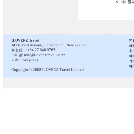
이 게시물
ILOVENZ Travel
유
34 Harvard Avenue,
Christchurch, New Zealand
예
+64 27 648 9785
뉴질랜드:
취
tour@ilovenztravel.co.nz
이메일:
예
ilovejames
카톡:
개
예
Copyright © 2008 ILOVENZ Travel Limited