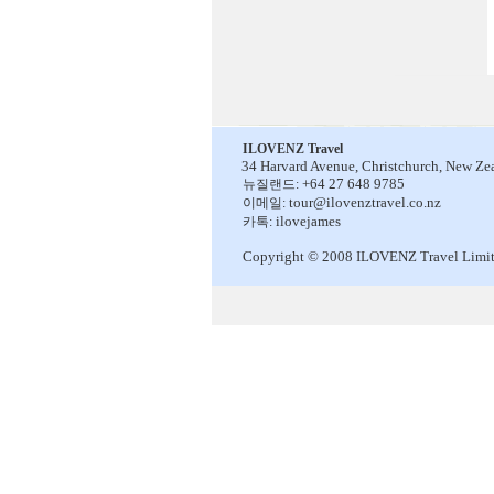
ILOVENZ Travel
34 Harvard Avenue,
Christchurch, New Ze
+64 27 648 9785
뉴질랜드:
tour@ilovenztravel.co.nz
이메일:
ilovejames
카톡:
Copyright © 2008 ILOVENZ Travel Limi