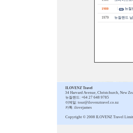
뉴질
1980
1979
뉴질랜드 
ILOVENZ Travel
34 Harvard Avenue,
Christchurch, New Ze
+64 27 648 9785
뉴질랜드:
tour@ilovenztravel.co.nz
이메일:
ilovejames
카톡:
Copyright © 2008 ILOVENZ Travel Limi