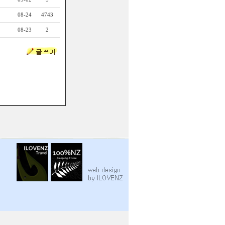
08-24
4743
08-23
2