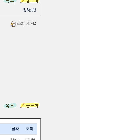
조회
: 4,742
날짜
조회
04-25
607584