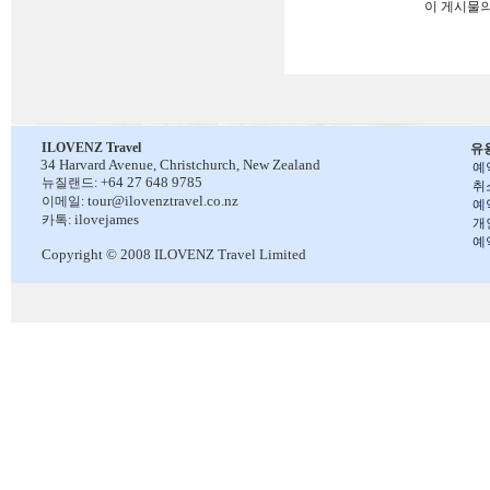
이 게시물
ILOVENZ Travel
유
34 Harvard Avenue,
Christchurch, New Zealand
예
+64 27 648 9785
뉴질랜드:
취
tour@ilovenztravel.co.nz
이메일:
예
ilovejames
카톡:
개
예
Copyright © 2008 ILOVENZ Travel Limited