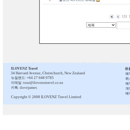
131
ILOVENZ Travel
유
34 Harvard Avenue,
Christchurch, New Zealand
예
+64 27 648 9785
뉴질랜드:
취
tour@ilovenztravel.co.nz
이메일:
예
ilovejames
카톡:
개
예
Copyright © 2008 ILOVENZ Travel Limited