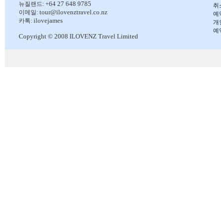
+64 27 648 9785
뉴질랜드:
취
tour@ilovenztravel.co.nz
이메일:
예
ilovejames
카톡:
개
예
Copyright © 2008 ILOVENZ Travel Limited