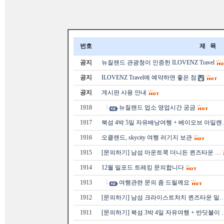
번호
제 목
공지
뉴질랜드 관광청이 인증한 ILOVENZ Travel
공지
ILOVENZ Travel에 예약하면 좋은 점
공지
게시판 사용 안내
1918
뉴질랜드 업소 영업시간 궁금
1917
북섬 4박 5일 자유배낭여행 + 베이오브 아일랜
1916
오클랜드, skycity 여행 러기지 보관
1915
[문의하기] 남섬 마운트쿡 더니든 퀸즈타운 …
1914
12월 밀포드 트레킹 문의합니다
1913
여행관련 문의 좀 드릴께요
1912
[문의하기] 남섬 크라이스트처치 퀸즈타운 밀
1911
[문의하기] 북섬 3박 4일 자유여행 + 반딧불이 