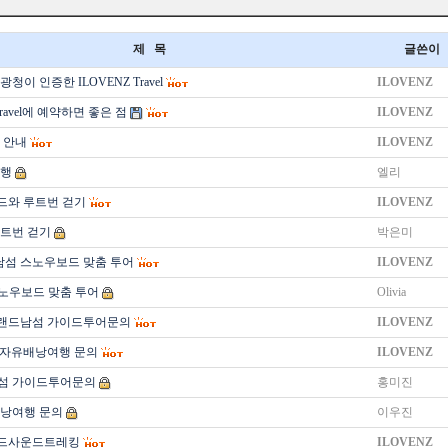
제 목
글쓴이
청이 인증한 ILOVENZ Travel
ILOVENZ
Travel에 예약하면 좋은 점
ILOVENZ
 안내
ILOVENZ
여행
엘리
드와 루트번 걷기
ILOVENZ
트번 걷기
박은미
 남섬 스노우보드 맞춤 투어
ILOVENZ
스노우보드 맞춤 투어
Olivia
랜드남섬 가이드투어문의
ILOVENZ
 자유배낭여행 문의
ILOVENZ
섬 가이드투어문의
홍미진
낭여행 문의
이우진
드사운드트레킹
ILOVENZ