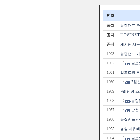
번호
공지
뉴질랜드 관광
공지
ILOVENZ 
공지
게시판 사용
1963
뉴질랜드 
1962
밀포
1961
밀포드와 루
1960
7월
1959
7월 남섬 
1958
뉴질
1957
남섬
1956
뉴질랜드남
1955
남섬 자유배
1954
밀포