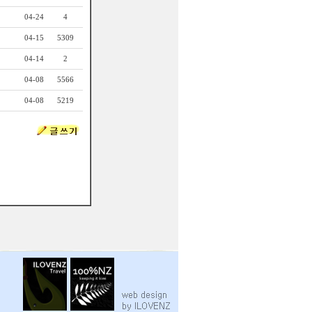
04-24
4
04-15
5309
04-14
2
04-08
5566
04-08
5219