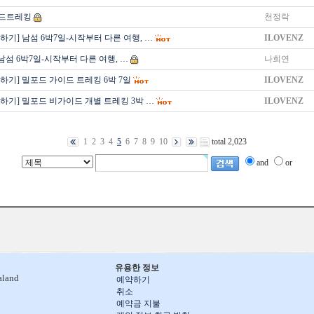
드트레킹
천정락
하기] 남섬 6박7일-시작부터 다른 여행, …
ILOVENZ
남섬 6박7일-시작부터 다른 여행, …
나희연
하기] 밀포드 가이드 트레킹 6박 7일
ILOVENZ
하기] 밀포드 비가이드 개별 트레킹 3박 …
ILOVENZ
1
2
3
4
5
6
7
8
9
10
total 2,023
and
or
유용한 정보
aland
예약하기
취소
예약금 지불