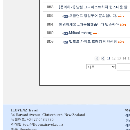
1863
[문의하기] 남섬 크라이스트처치 퀸즈타운 알
1862
오클랜드 당일투어 문의입니다.
1861
안녕하세요 ...처음뵙겠습니다 넬슨씨^^
1860
Milford tracking
1859
밀포드 가이드 트래킹 예약신청
11
12
13
14
1
ILOVENZ Travel
유
34 Harvard Avenue,
Christchurch, New Zealand
예
+64 27 648 9785
뉴질랜드:
취
tour@ilovenztravel.co.nz
이메일:
예
ilovejames
카톡: