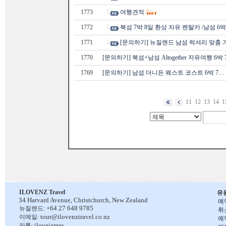
1773
여행견적
1772
북섬 7박 8일 환상 자유 렌탈카 /남섬 6
1771
[문의하기] 뉴질랜드 남섬 럭셔리 맞춤
1770
[문의하기] 북섬+남섬 Altogether 자유여행 6박 
1769
[문의하기] 남섬 더니든 웨스트 코스트 6박 7…
11
12
13
14
1
ILOVENZ Travel
유
34 Harvard Avenue,
Christchurch, New Zealand
예
+64 27 648 9785
뉴질랜드:
취
tour@ilovenztravel.co.nz
이메일:
예
ilovejames
카톡: