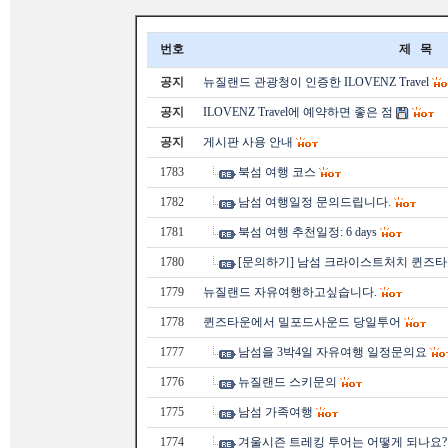
번호
제 목
공지
뉴질랜드 관광청이 인증한 ILOVENZ Travel
공지
ILOVENZ Travel에 예약하면 좋은 점
공지
게시판 사용 안내
1783
북섬 여행 코스
1782
남섬 여행일정 문의드립니다.
1781
북섬 여행 추천일정: 6 days
1780
[문의하기] 남섬 크라이스트처치 퀸즈타
1779
뉴질랜드 자유여행하고싶습니다.
1778
퀸즈타운에서 밀포드사운드 당일투어
1777
남섬을 3박4일 자유여행 일정문의요
1776
뉴질랜드 스키문의
1775
남섬 가족여행
1774
겨울시즌 트레킹 투어는 어떻게 되나요?