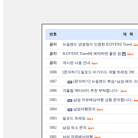
번호
제 목
공지
뉴질랜드 관광청이 인증한 ILOVENZ Travel
공지
ILOVENZ Travel에 예약하면 좋은 점
공지
게시판 사용 안내
1888
[문의하기] 밀포드 비가이드 개별 트레킹 3박 
1887
[문의하기] 뉴질랜드 북섬+남섬 페리 크
1886
겨울철 액티비티 추천 부탁합니다~
1885
남섬 자유배낭여행 상품 문의합니다.
1884
남섬여행문의
1883
밀포드 트레킹
1882
남섬 숙소 문의
1881
남섬 자유배낭여행