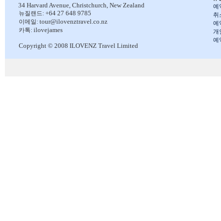
34 Harvard Avenue,
Christchurch, New Zealand
예
+64 27 648 9785
뉴질랜드:
취
tour@ilovenztravel.co.nz
이메일:
예
ilovejames
카톡:
개
예
Copyright © 2008 ILOVENZ Travel Limited