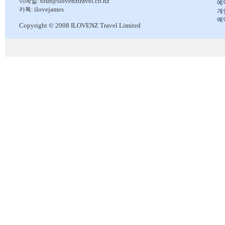
tour@ilovenztravel.co.nz
이메일:
예
ilovejames
카톡:
개
예
Copyright © 2008 ILOVENZ Travel Limited