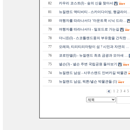
82
카우리 코스트(I) - 숲의 신을 찾아서
81
뉴질랜드 액티비티 - 스카이다이빙, 행글라이
80
여행자를 따라나서다 ‘마운트쿡 시닉 드라…
79
여행자를 따라나서다 - 밀포드로 가는길
78
더니든(I) - 스코틀랜드풍의 부유함을 간직한 
77
오레와, 티리티리마탕이 섬 ? 시민과 자연의 …
76
코로만델(I) - 뉴질랜드 최초 금광과 모아새 …
75
넬슨(3) - 넬슨 주변 국립공원 돌아보기
74
뉴질랜드 남섬 - 사우스랜드 인버카길 박물관
73
뉴질랜드 남섬, 픽튼/넬슨 박물관들 (1)
1
2
3
4
5