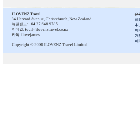
ILOVENZ Travel
유
34 Harvard Avenue,
Christchurch, New Zealand
예
+64 27 648 9785
뉴질랜드:
취
tour@ilovenztravel.co.nz
이메일:
예
ilovejames
카톡:
개
예
Copyright © 2008 ILOVENZ Travel Limited