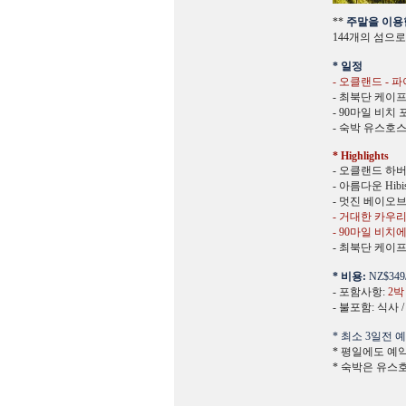
**
주말을 이용
144개의 섬으
* 일정
- 오클랜드 - 
- 최북단 케이
- 90마일 비치 
- 숙박 유스호
* Highlights
- 오클랜드 하
- 아름다운 Hibisc
- 멋진 베이오
- 거대한 카우리
- 90마일 비
- 최북단 케이
* 비용:
NZ$349
- 포함사항:
2박
- 불포함: 식사
* 최소 3일전 
* 평일에도 예
* 숙박은 유스