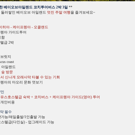
한 베이오브아일랜드 코치투어버스 2박 3일
**
로 둘러쌓인 베이오브 아일랜드
멋진 주말 여행
을 즐겨보세요~
파이히아 - 케이프렝아 - 오클랜드
프렝아 가이드투어
포함
스텔급 2박
버브릿지
us coast
브 아일랜드
 숲 방문
치에서 신나게 모래사막 타볼 수 있는 기회
프렝아의 마오리 문화 엿보기
/인
 유스호스텔급 숙박 + 코치버스 + 케이프렝아 가이드(영어) 투어
 / 개인비용
예약 필수
약가능/매일출발/1인출발 가능
호스텔급(다인실) - 업그레이드 가능