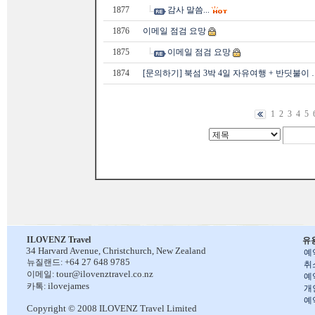
1877
감사 말씀...
1876
이메일 점검 요망
1875
이메일 점검 요망
1874
[문의하기] 북섬 3박 4일 자유여행 + 반딧불이 
1
2
3
4
5
ILOVENZ Travel
유
34 Harvard Avenue,
Christchurch, New Zealand
예
+64 27 648 9785
뉴질랜드:
취
tour@ilovenztravel.co.nz
이메일:
예
ilovejames
카톡:
개
예
Copyright © 2008 ILOVENZ Travel Limited