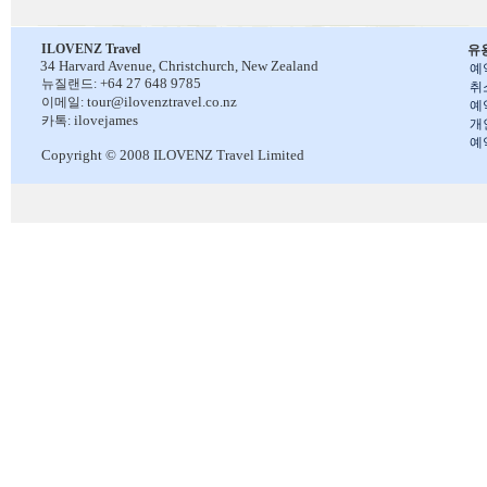
ILOVENZ Travel
유
34 Harvard Avenue,
Christchurch, New Zealand
예
+64 27 648 9785
뉴질랜드:
취
tour@ilovenztravel.co.nz
이메일:
예
ilovejames
카톡:
개
예
Copyright © 2008 ILOVENZ Travel Limited