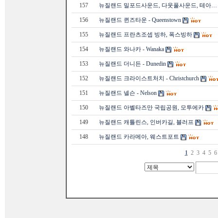
157
뉴질랜드 밀포드사운드, 다웃풀사운드, 테아…
156
뉴질랜드 퀸즈타운 - Queenstown
155
뉴질랜드 프란츠조셉 빙하, 폭스빙하
154
뉴질랜드 와나카 - Wanaka
153
뉴질랜드 더니든 - Dunedin
152
뉴질랜드 크라이스트처치 - Christchurch
151
뉴질랜드 넬슨 - Nelson
150
뉴질랜드 아벨타즈만 국립공원, 모투에카
149
뉴질랜드 캐틀린스, 인버카길, 블러프
148
뉴질랜드 카라메아, 웨스트포트
1
2
3
4
5
6