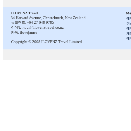
ILOVENZ Travel
유
34 Harvard Avenue,
Christchurch, New Zealand
예
+64 27 648 9785
뉴질랜드:
취
tour@ilovenztravel.co.nz
이메일:
예
ilovejames
카톡:
개
예
Copyright © 2008 ILOVENZ Travel Limited