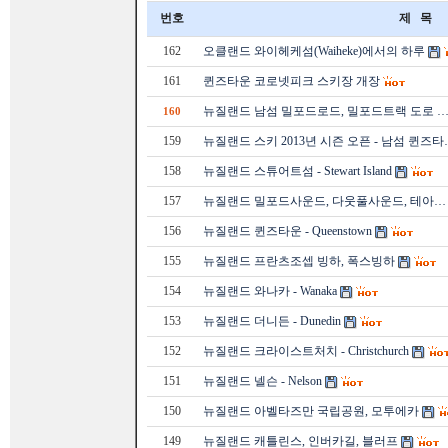
번호
제 목
162
오클랜드 와이헤케섬(Waiheke)에서의 하루
161
퀸즈타운 코로넷피크 스키장 개장
뉴질랜드 남섬 밀포드로드, 밀포드트랙 도로 
160
159
뉴질랜드 스키 2013년 시즌 오픈 - 남섬 퀸즈타
158
뉴질랜드 스튜어트섬 - Stewart Island
157
뉴질랜드 밀포드사운드, 다웃풀사운드, 테아…
156
뉴질랜드 퀸즈타운 - Queenstown
155
뉴질랜드 프란츠조셉 빙하, 폭스빙하
154
뉴질랜드 와나카 - Wanaka
153
뉴질랜드 더니든 - Dunedin
152
뉴질랜드 크라이스트처치 - Christchurch
151
뉴질랜드 넬슨 - Nelson
150
뉴질랜드 아벨타즈만 국립공원, 모투에카
149
뉴질랜드 캐틀린스, 인버카길, 블러프