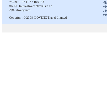
+64 27 648 9785
뉴질랜드:
취
tour@ilovenztravel.co.nz
이메일:
예
ilovejames
카톡:
개
예
Copyright © 2008 ILOVENZ Travel Limited