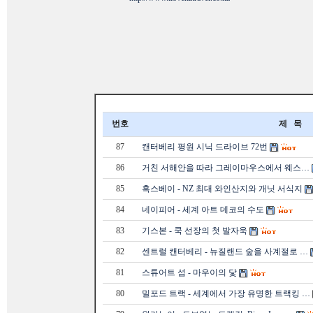
번호
제 목
87
캔터베리 평원 시닉 드라이브 72번
86
거친 서해안을 따라 그레이마우스에서 웨스…
85
혹스베이 - NZ 최대 와인산지와 개닛 서식지
84
네이피어 - 세계 아트 데코의 수도
83
기스본 - 쿡 선장의 첫 발자욱
82
센트럴 캔터베리 - 뉴질랜드 숲을 사계절로 …
81
스튜어트 섬 - 마우이의 닻
80
밀포드 트랙 - 세계에서 가장 유명한 트랙킹 …