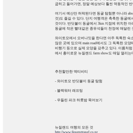
굽히고 들어가면, 정말 예상보다 훨씬 역동적인 
여기서 예산만 허락된다면 동굴 탐험뿐 아니라 abs
것)도 즐길 수 있다. 단지 여행객은 축축한 동굴
것이다. 반딧불이 동굴에서 3km 지점에 위치한 
동굴에 작은 빨대같은 종유석들이 천정에 매달린 것
와이토모에서 오버나잇을 한다면 아주 독특한 숙소를 찾
않은 곳에 있으며 main road에서도 그 독특한 모
비행기 등으로 실제 모양을 갖추고 있다. 이름처럼
에서 흥미로운 뉴질랜드 farm show도 매일 열리
추천할만한 액티비티
- 와이토모 반딧불이 동굴 탐험
- 블랙워터 래프팅
- 우들린 파크 하룻밤 묵어보기
뉴질랜드 여행의 모든 것
http://www.ilovenztravel.co.nz