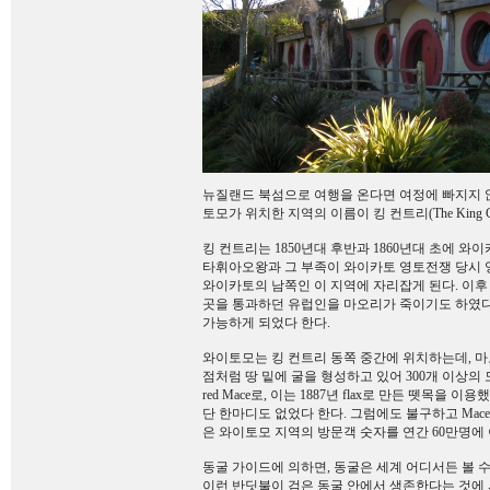
뉴질랜드 북섬으로 여행을 온다면 여정에 빠지지 
토모가 위치한 지역의 이름이 킹 컨트리(The King 
킹 컨트리는 1850년대 후반과 1860년대 초에 
타휘아오왕과 그 부족이 와이카토 영토전쟁 당시 
와이카토의 남쪽인 이 지역에 자리잡게 된다. 이후
곳을 통과하던 유럽인을 마오리가 죽이기도 하였다.
가능하게 되었다 한다.
와이토모는 킹 컨트리 동쪽 중간에 위치하는데, 마오리
점처럼 땅 밑에 굴을 형성하고 있어 300개 이상의
red Mace로, 이는 1887년 flax로 만든 뗏목
단 한마디도 없었다 한다. 그럼에도 불구하고 Mace
은 와이토모 지역의 방문객 숫자를 연간 60만명에 
동굴 가이드에 의하면, 동굴은 세계 어디서든 볼 
이런 반딧불이 검은 동굴 안에서 생존한다는 것에