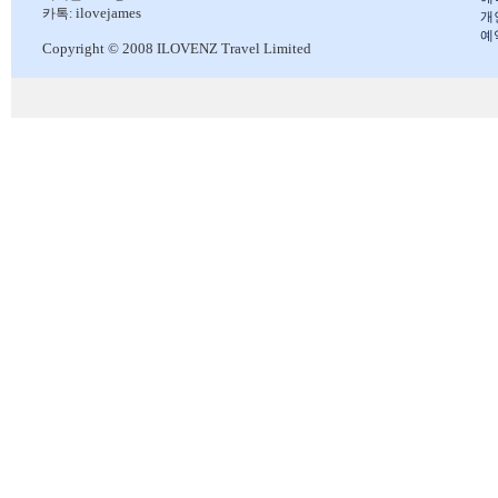
ilovejames
카톡:
개
예
Copyright © 2008 ILOVENZ Travel Limited