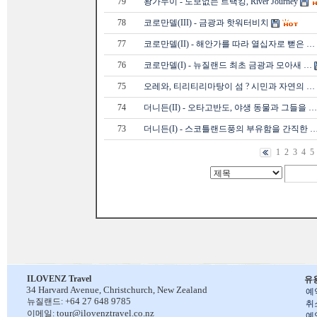
79
왕가누이 - 도보없는 트랙킹, River Journey
78
코로만델(III) - 금광과 핫워터비치
77
코로만델(II) - 해안가를 따라 열십자로 뻗은 …
76
코로만델(I) - 뉴질랜드 최초 금광과 모아새 …
75
오레와, 티리티리마탕이 섬 ? 시민과 자연의 …
74
더니든(II) - 오타고반도, 야생 동물과 그들을 …
73
더니든(I) - 스코틀랜드풍의 부유함을 간직한 
1
2
3
4
5
ILOVENZ Travel
유
34 Harvard Avenue,
Christchurch, New Zealand
예
+64 27 648 9785
뉴질랜드:
취
tour@ilovenztravel.co.nz
이메일:
예