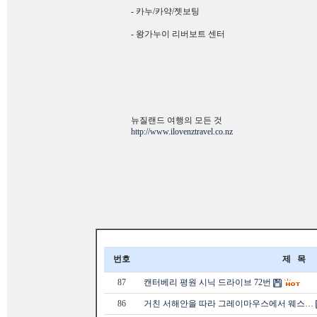
- 카누/카약/젯보팅
- 왕가누이 리버보트 센터
뉴질랜드 여행의 모든 것
http://www.ilovenztravel.co.nz
번호
제 목
87
캔터베리 평원 시닉 드라이브 72번
86
거친 서해안을 따라 그레이마우스에서 웨스…