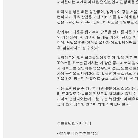
써야한다는 파케하의 대립은 일반인과 관광객을 혼
에이치를 넣든 빼든 상관없이, 왕가누이 강을 처음
컴퍼니가 최초 상업용 기선 서비스를 실시하게 된후
것은 Bridge to Nowhere인데, 1936 도로의
왕가누이 타운은 왕가누이 강둑을 낀 아름다운 역
인 기선 와이마이리 사이드 패들 기선이 전시되어 
인데, 터널을 따라 언덕을 올라가 에스컬레이터를
후, 남섬까지도 볼 수 있다.
뉴질랜드에 많은 국립공원이 있지만, 강을 끼고 
329km를 흐르는 굽이치는 이 강은 통가리로의 
가 내륙으로 진입하는 중요수단이었고, 도로 건설로 
가의 목적으로 다양화되었다. 유명한 뉴질랜드 국립공
킹을 하게 되는데 뉴질랜드 great walks 중 하나이다
걷는 트램핑을 꼭 해야한다면 40분정도 소요되는 코스로 
리 트램핑도 가능하며 젯보트와 병행해서 즐길 수 있
거리로 건설되었는데 부분 부분 뉴질랜드의 매혹적인
곳에 초기 정착한 민족에 의해 지어졌다 한다.
추천할만한 액티비티
- 왕가누이 journey 트랙킹