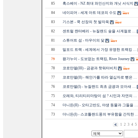
85
혹스베이 - NZ 최대 와인산지와 개닛 서식지
84
네이피어 - 세계 아트 데코의 수도
83
기스본 - 쿡 선장의 첫 발자욱
82
센트럴 캔터베리 - 뉴질랜드 숲을 사계절로 …
81
스튜어트 섬 - 마우이의 닻
80
밀포드 트랙 - 세계에서 가장 유명한 트랙킹 …
왕가누이 - 도보없는 트랙킹, River Journey
79
78
코로만델(III) - 금광과 핫워터비치
77
코로만델(II) - 해안가를 따라 열십자로 뻗은 …
76
코로만델(I) - 뉴질랜드 최초 금광과 모아새 …
75
오레와, 티리티리마탕이 섬 ? 시민과 자연의 …
74
더니든(II) - 오타고반도, 야생 동물과 그들을 …
73
더니든(I) - 스코틀랜드풍의 부유함을 간직한 
1
2
3
4
5