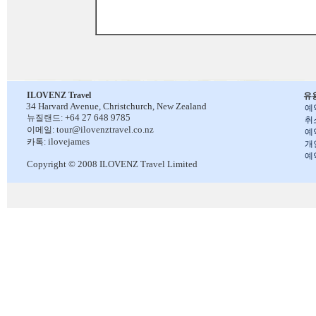
ILOVENZ Travel
유
34 Harvard Avenue,
Christchurch, New Zealand
예
+64 27 648 9785
뉴질랜드:
취
tour@ilovenztravel.co.nz
이메일:
예
ilovejames
카톡:
개
예
Copyright © 2008 ILOVENZ Travel Limited